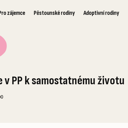
Pro zájemce
Pěstounské rodiny
Adoptivní rodiny
e v PP k samostatnému životu
00