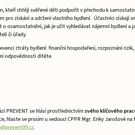
, kteří chtějí svěřené děti podpořit v přechodu k samostatn
ro získání a udržení vlastního bydlení. Účastníci získají or
 o osamostatnění, jak je učit vyhledávat nájemní bydlení a j
li či úřady.
venci ztráty bydlení: finanční hospodaření, rozpoznání rizik
ání odpovědnosti dítěte.
ází PREVENT se hlásí prostřednictvím
svého klíčového prac
ce, hlaste se prosím u vedoucí CPPR Mgr. Eriky Jarošové na 
a@prevent99.cz
.