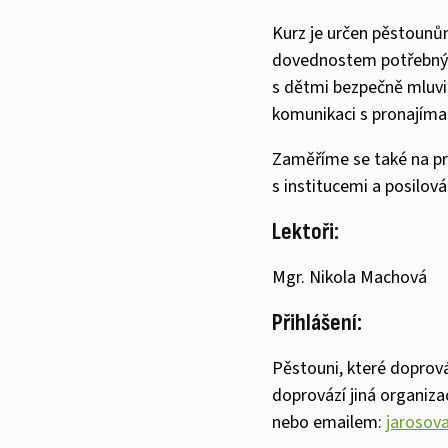
Kurz je určen pěstounům
dovednostem potřebným p
s dětmi bezpečně mluvit
komunikaci s pronajímate
Zaměříme se také na pre
s institucemi a posilov
Lektoři:
Mgr. Nikola Machová
Přihlášení:
Pěstouni, které doprov
doprovází jiná organiza
nebo emailem:
jarosov