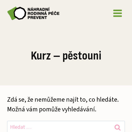
Přeskočit
na
obsah
Kurz – pěstouni
Zdá se, že nemůžeme najít to, co hledáte.
Možná vám pomůže vyhledávání.
Vyhledávání